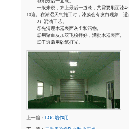
⑩刷最后一遍漆。
一般来说，算上最后一道漆，共需要刷面漆4~
10遍。在潮湿天气施工时，漆膜会有发白现象，适当
2）混油工艺。
①先清理木器表面灰尘和污物。
②用猪血灰加双飞粉拌好，满批木器表面。
③干透后用砂纸打光。
上一篇：
LOG墙作用