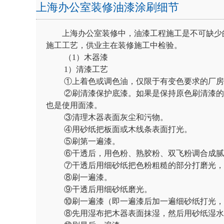
上海办公室装修油漆涂刷细节
上海办公室装修中，油漆工程施工是不可缺少的
施工工艺，供业主在装修施工中检验。
（1）木器漆
1）清漆工艺
①上着色或调色油，仅限于有变色要求的厂房装
②刷清漆保护底漆。如果是保持原色刷清漆的话
也是使用面漆。
③清理木器表面灰尘和污物。
④用砂纸把板面或木线条表面打光。
⑤刷第一遍漆。
⑥干透后，用色粉、熟胶粉、双飞粉调合成腻
⑦干透后用细砂纸把色粉粗糙的部分打磨光，
⑧刷一遍漆。
⑨干透后用细砂纸磨光。
⑩刷一遍漆（即一遍漆后加一遍细砂纸打光，
⑧先用湿布把木器表面抹湿，然后用砂纸湿水